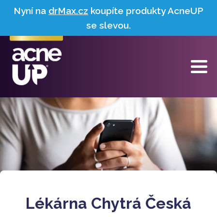
Nyní na
drMax.cz
koupíte produkty AcneUP
se slevou.
Lékárna Chytrá Česká