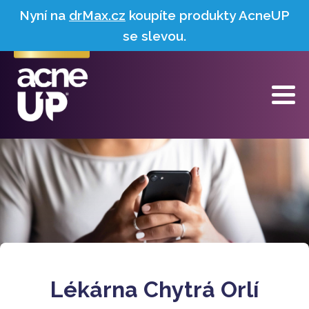
Nyní na
drMax.cz
koupíte produkty AcneUP
se slevou.
Lékárna Chytrá Orlí