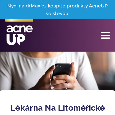
Nyní na
drMax.cz
koupíte produkty AcneUP
se slevou.
Lékárna Na Litoměřické