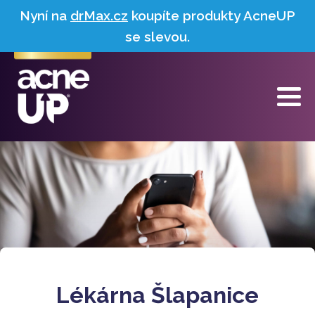
Nyní na
drMax.cz
koupíte produkty AcneUP
se slevou.
Lékárna Šlapanice