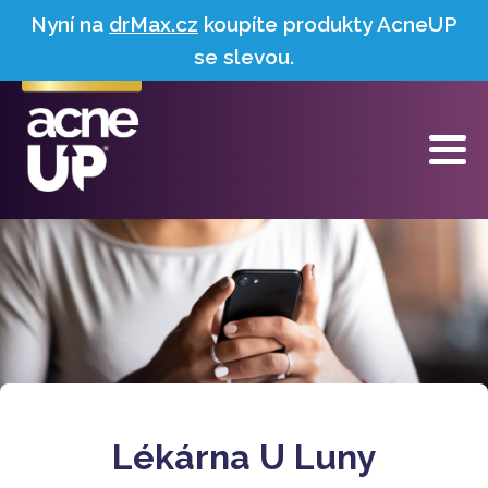
Nyní na
drMax.cz
koupíte produkty AcneUP
se slevou.
Lékárna U Luny