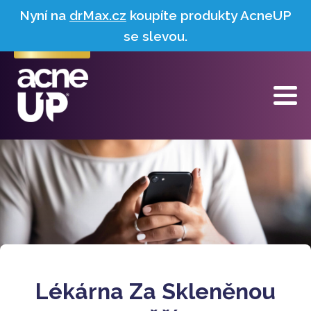
Nyní na
drMax.cz
koupíte produkty AcneUP
se slevou.
Lékárna Za Skleněnou