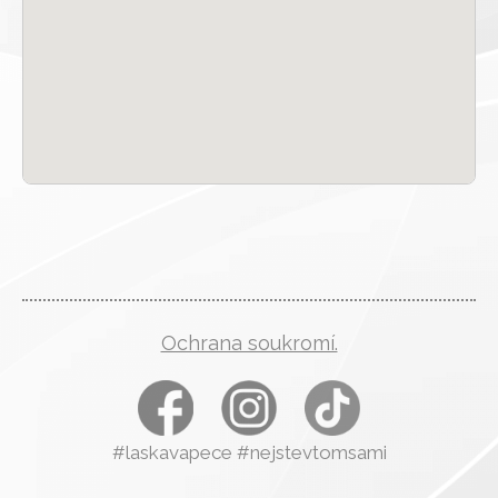
Ochrana soukromí.
#laskavapece #nejstevtomsami